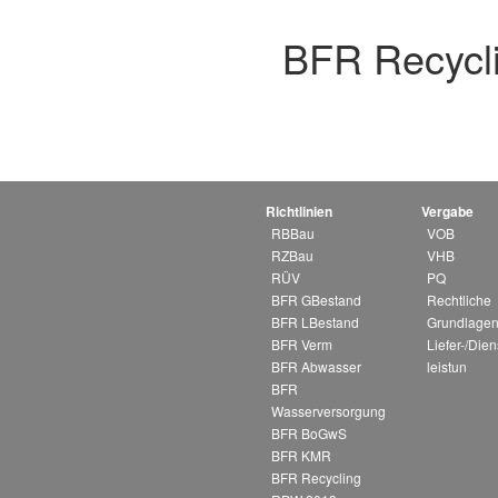
BFR Recycl
Richtlinien
Vergabe
RBBau
VOB
RZBau
VHB
RÜV
PQ
BFR GBestand
Rechtliche
BFR LBestand
Grundlagen
BFR Verm
Liefer-/Dien
BFR Abwasser
leistun
BFR
Wasserversorgung
BFR BoGwS
BFR KMR
BFR Recycling