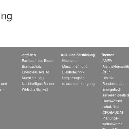
ing
Leitfäden
Aus- und Fortbildung
Themen
Barrierefreies Bauen
Hochbau
AMEV
Brandschutz
Maschinen- und
Architekturqualitä
Energieausweise
Elektrotechnik
ÖPP
Kunst am Bau
Regierungsbau-
BIM für
 und
Nachhaltiges Bauen
referendar-Lehrgang
Bundesbauten
st -
Wirtschaftlichkeit
Energetisch
sanieren gestalt
Hochwasser-
schutzfibel
ÖKOBAUDAT
Planungs-
wettbewerbe