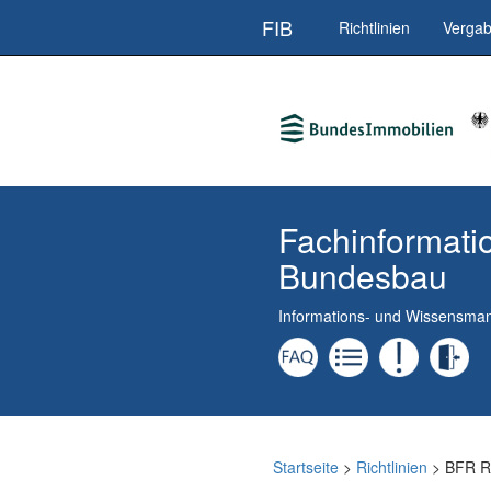
Direkt
FIB
Richtlinien
Verga
zum
Inhalt
Fachinformati
Bundesbau
Informations- und Wissensm
Startseite
>
Richtlinien
> BFR R