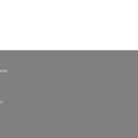
t für
en