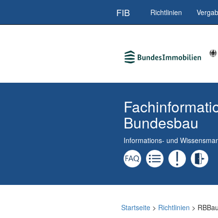
Direkt
FIB
Richtlinien
Verga
zum
Inhalt
Fachinformati
Bundesbau
Informations- und Wissensm
Startseite
>
Richtlinien
> RBBa