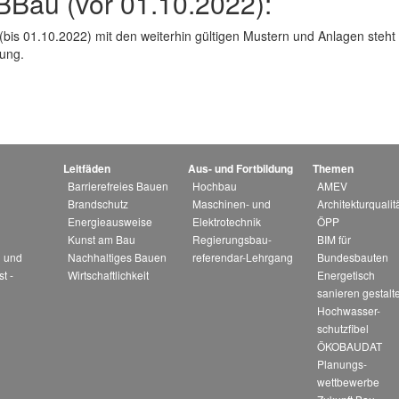
BBau (vor 01.10.2022):
bis 01.10.2022) mit den weiterhin gültigen Mustern und Anlagen steht 
ung.
Leitfäden
Aus- und Fortbildung
Themen
Barrierefreies Bauen
Hochbau
AMEV
Brandschutz
Maschinen- und
Architekturqualitä
Energieausweise
Elektrotechnik
ÖPP
Kunst am Bau
Regierungsbau-
BIM für
 und
Nachhaltiges Bauen
referendar-Lehrgang
Bundesbauten
st -
Wirtschaftlichkeit
Energetisch
sanieren gestalt
Hochwasser-
schutzfibel
ÖKOBAUDAT
Planungs-
wettbewerbe