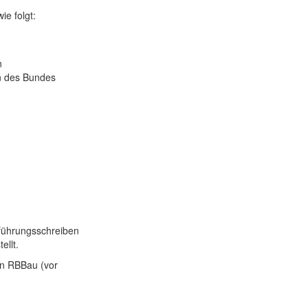
ie folgt:
n
n des Bundes
führungsschreiben
ellt.
en RBBau (vor