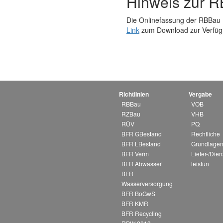
Hinweis zur R
Die Onlinefassung der RBBau (
Link
zum Download zur Verfüg
Richtlinien
Vergabe
RBBau
VOB
RZBau
VHB
RÜV
PQ
BFR GBestand
Rechtliche
BFR LBestand
Grundlagen
BFR Verm
Liefer-/Dien
BFR Abwasser
leistun
BFR
Wasserversorgung
BFR BoGwS
BFR KMR
BFR Recycling